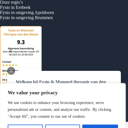
Onze regio’s
Fysio in Eerbeek
Fysio in omgeving Apeldoorn
Fysio in omgeving Brummen
Welkom bij Fysio & Manueel therapie van den
Bosch
We value your privacy
Wij zijn telefonisch bereikbaar van
maandag tot en
met donderdag van 8.30 tot 12.00 uur
op
0384775370
We use cookies to enhance your browsing experience, serve
Buiten deze tijden kunt u ons altijd mailen via
personalized ads or content, and analyze our traffic. By clicking
info@fysiovdbosch.nl
of uw afspraak zelf
online
"Accept All", you consent to our use of cookies.
Copyright © 2026 Fysio & Manueel Therapie van den Bosch
inplannen
.
- Hasselt Website laten maken door
Best4u Media B.V.