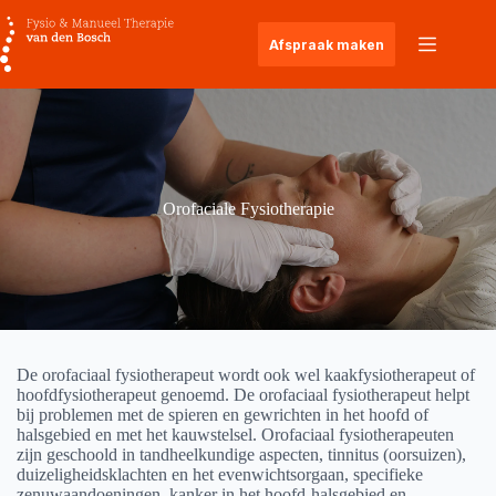
Ga
naar
Afspraak maken
de
inhoud
Orofaciale Fysiotherapie
De orofaciaal fysiotherapeut wordt ook wel kaakfysiotherapeut of
hoofdfysiotherapeut genoemd. De orofaciaal fysiotherapeut helpt
bij problemen met de spieren en gewrichten in het hoofd of
halsgebied en met het kauwstelsel. Orofaciaal fysiotherapeuten
zijn geschoold in tandheelkundige aspecten, tinnitus (oorsuizen),
duizeligheidsklachten en het evenwichtsorgaan, specifieke
zenuwaandoeningen, kanker in het hoofd-halsgebied en