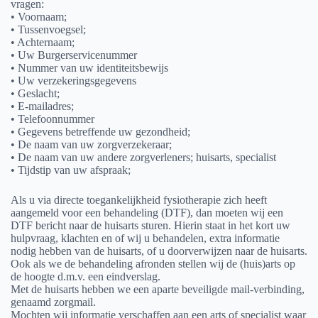
vragen:
• Voornaam;
• Tussenvoegsel;
• Achternaam;
• Uw Burgerservicenummer
• Nummer van uw identiteitsbewijs
• Uw verzekeringsgegevens
• Geslacht;
• E-mailadres;
• Telefoonnummer
• Gegevens betreffende uw gezondheid;
• De naam van uw zorgverzekeraar;
• De naam van uw andere zorgverleners; huisarts, specialist
• Tijdstip van uw afspraak;
Als u via directe toegankelijkheid fysiotherapie zich heeft
aangemeld voor een behandeling (DTF), dan moeten wij een
DTF bericht naar de huisarts sturen. Hierin staat in het kort uw
hulpvraag, klachten en of wij u behandelen, extra informatie
nodig hebben van de huisarts, of u doorverwijzen naar de huisarts.
Ook als we de behandeling afronden stellen wij de (huis)arts op
de hoogte d.m.v. een eindverslag.
Met de huisarts hebben we een aparte beveiligde mail-verbinding,
genaamd zorgmail.
Mochten wij informatie verschaffen aan een arts of specialist waar