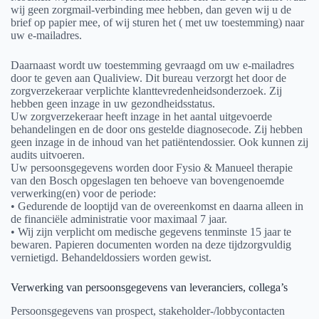
wij geen zorgmail-verbinding mee hebben, dan geven wij u de
brief op papier mee, of wij sturen het ( met uw toestemming) naar
uw e-mailadres.
Daarnaast wordt uw toestemming gevraagd om uw e-mailadres
door te geven aan Qualiview. Dit bureau verzorgt het door de
zorgverzekeraar verplichte klanttevredenheidsonderzoek. Zij
hebben geen inzage in uw gezondheidsstatus.
Uw zorgverzekeraar heeft inzage in het aantal uitgevoerde
behandelingen en de door ons gestelde diagnosecode. Zij hebben
geen inzage in de inhoud van het patiëntendossier. Ook kunnen zij
audits uitvoeren.
Uw persoonsgegevens worden door Fysio & Manueel therapie
van den Bosch opgeslagen ten behoeve van bovengenoemde
verwerking(en) voor de periode:
• Gedurende de looptijd van de overeenkomst en daarna alleen in
de financiële administratie voor maximaal 7 jaar.
• Wij zijn verplicht om medische gegevens tenminste 15 jaar te
bewaren. Papieren documenten worden na deze tijdzorgvuldig
vernietigd. Behandeldossiers worden gewist.
Verwerking van persoonsgegevens van leveranciers, collega’s
Persoonsgegevens van prospect, stakeholder-/lobbycontacten