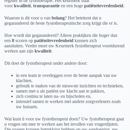
register in de fysiotherapie. Het keurmerk staat
voor
kwaliteit
,
transparantie
en een hoge
patiënttevredenheid
.
Waarom is dit voor u van
belang
? Het betekent dat u
gegarandeerd de beste fysiotherapeutische zorg krijgt die er is.
Hoe wordt dat gegarandeerd? Alleen praktijken die hoger dan
een
8
scoren op
patiënttevredenheid
kunnen zich
aansluiten. Verder moet uw Keurmerk fysiotherapeut voortdurend
werken aan zijn
kwaliteit
.
Dit doet de fysiotherapeut onder andere door:
in een team te overleggen over de beste aanpak van uw
klachten,
gebruik te maken van de nieuwste inzichten en technieken,
samen met u als patiënt uw klacht aan te pakken,
zich continu te laten na- en bijscholen en,
intensief samen te werken met andere zorgverleners zoals
uw huisarts.
Wat kunt ú voor uw fysiotherapeut doen? Uw fysiotherapeut gaat
u vragen om mee te werken aan het invullen van vragenlijsten.
Die vragen kunnen betrekking hebben op uw aandoening, uw