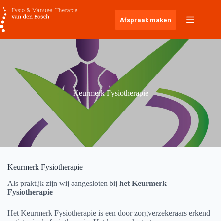
Ga
naar
Afspraak maken
de
inhoud
Keurmerk Fysiotherapie
Keurmerk Fysiotherapie
Als praktijk zijn wij aangesloten bij
het Keurmerk
Fysiotherapie
Het Keurmerk Fysiotherapie is een door zorgverzekeraars erkend