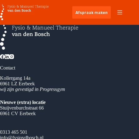
Ga
naar
Afspraak maken
de
inhoud
Contact
Kollergang 14a
6961 LZ Eerbeek
wij zijn gevestigd in Progressgym
Nieuwe (extra) locatie
Stuijvenburchstraat 66
6961 CV Eerbeek
0313 465 501
info@fysiovdbosch.nl