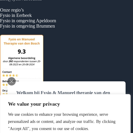
Onze regio’s
Fysio in Eerbeek
Fysio in omgeving Apeldoorn
Fysio in omgeving Brummen
Welkom bij Fysio & Manueel therapie van den
Bosch
We value your privacy
Wij zijn telefonisch bereikbaar van
maandag tot en
met donderdag van 8.30 tot 12.00 uur
op
0384775370
We use cookies to enhance your browsing experience, serve
Buiten deze tijden kunt u ons altijd mailen via
personalized ads or content, and analyze our traffic. By clicking
info@fysiovdbosch.nl
of uw afspraak zelf
online
"Accept All", you consent to our use of cookies.
Copyright © 2026 Fysio & Manueel Therapie van den Bosch
inplannen
.